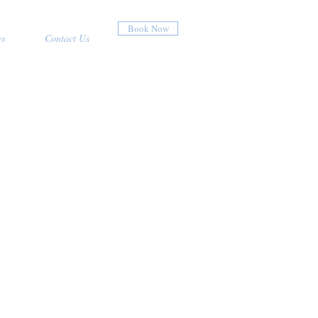
Book Now
es
Contact Us
moura
eraubendes Marina Resort
rünes Globe Resort
der schönsten Strände Europas ''
ernational anerkannte Golfplätze ''