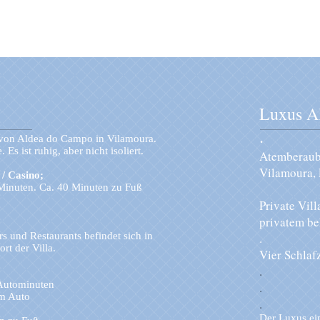
Luxus Al
.
d von Aldea do Campo in Vilamoura.
 Es ist ruhig, aber nicht isoliert.
Atemberaube
Vilamoura, 
/ Casino;
 Minuten. Ca. 40 Minuten zu Fuß
Private Vil
privatem be
come to
rs und Restaurants befindet sich in
.
t der Villa.
Vier Schlaf
.
 Autominuten
.
em Auto
.
Der Luxus ei