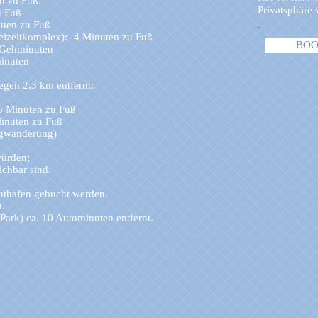
n zu Fuß.
Privatsphäre
u Fuß
uten zu Fuß
.
eizeitkomplex): -4 Minuten zu Fuß
BOO
8 Gehminuten
inuten
egen 2,3 km entfernt:
5 Minuten zu Fuß
Minuten zu Fuß
rgwanderung)
würden;
ichbar sind.
hthafen gebucht werden.
h.
Park) ca. 10 Autominuten entfernt.